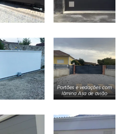
Portões e vedações com
lâmina Asa de avião