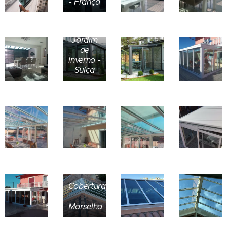
- França
Jardim
de
Inverno -
Suíça
Cobertura
-
Marselha