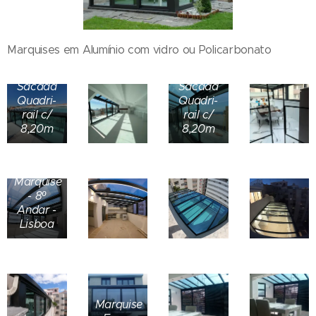
Marquises em Alumínio com vidro ou Policarbonato
Sacada
Sacada
Quadri-
Quadri-
rail c/
rail c/
8,20m
8,20m
Marquise
- 8º
Andar -
Lisboa
Marquise